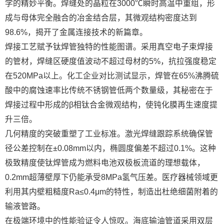
学的精妙平衡。焊缝处的晶粒在3000℃瞬时高温中重组，形
成与母体完全融合的冶金结合层，其微观结构密度达到
98.6%，揭开了金属连接技术的新篇章。
焊接工艺赋予钛焊管独特的性能图谱。采用真空电子束焊接
的管材，焊缝区硬度值波动不超过母材的5%，抗拉强度稳定
在520MPa以上。化工企业对比测试显示，焊管在65%沸腾硫
酸中的腐蚀速率比传统不锈钢管低两个数量级，其秘密在于
焊接过程中形成的β相钛合金微观结构，使钝化膜再生速度提
升三倍。
几何精度的突破重塑了工业标准。激光焊缝跟踪系统确保管
径公差控制在±0.08mm以内，椭圆度偏差不超过0.1%。这种
极致精度使钛焊管成为燃料电池双极板流道的理想载体，
0.2mm超薄壁厚下仍能承受8MPa氢气压差。医疗器械领域更
利用其内壁粗糙度Ra≤0.4μm的特性，制造出杜绝细菌附着的
输液管路。
在极端环境中的性能验证令人惊叹。海底输油管道采用双层