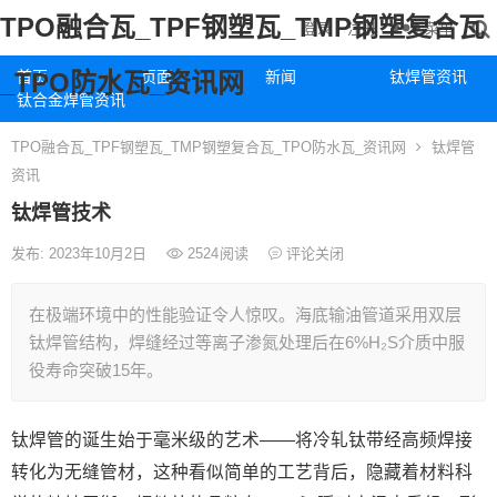
TPO融合瓦_TPF钢塑瓦_TMP钢塑复合瓦
菜单
登录
注册
_TPO防水瓦_资讯网
首页
页面
新闻
钛焊管资讯
钛合金焊管资讯
TPO融合瓦_TPF钢塑瓦_TMP钢塑复合瓦_TPO防水瓦_资讯网
钛焊管
资讯
钛焊管技术
发布: 2023年10月2日
2524
阅读
评论关闭
在极端环境中的性能验证令人惊叹。海底输油管道采用双层
钛焊管结构，焊缝经过等离子渗氮处理后在6%H₂S介质中服
役寿命突破15年。
钛焊管的诞生始于毫米级的艺术——将冷轧钛带经高频焊接
转化为无缝管材，这种看似简单的工艺背后，隐藏着材料科