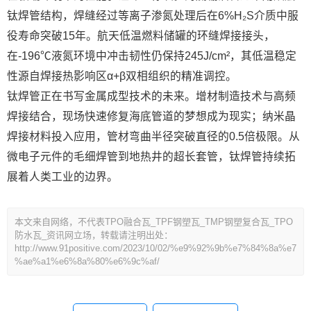
钛焊管结构，焊缝经过等离子渗氮处理后在6%H₂S介质中服
役寿命突破15年。航天低温燃料储罐的环缝焊接接头，
在-196℃液氮环境中冲击韧性仍保持245J/cm²，其低温稳定
性源自焊接热影响区α+β双相组织的精准调控。
钛焊管正在书写金属成型技术的未来。增材制造技术与高频
焊接结合，现场快速修复海底管道的梦想成为现实；纳米晶
焊接材料投入应用，管材弯曲半径突破直径的0.5倍极限。从
微电子元件的毛细焊管到地热井的超长套管，钛焊管持续拓
展着人类工业的边界。
本文来自网络，不代表TPO融合瓦_TPF钢塑瓦_TMP钢塑复合瓦_TPO
防水瓦_资讯网立场，转载请注明出处：
http://www.91positive.com/2023/10/02/%e9%92%9b%e7%84%8a%e7
%ae%a1%e6%8a%80%e6%9c%af/