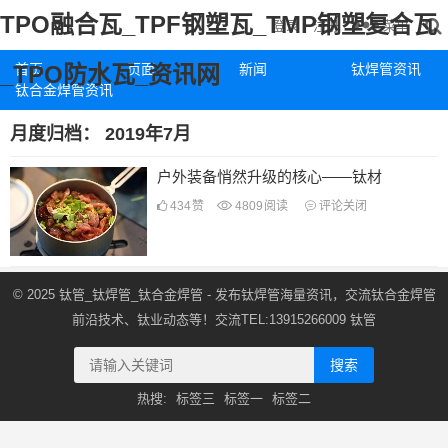
TPO融合瓦_TPF钢塑瓦_TMP钢塑复合瓦
菜单
登录
注册
_TPO防水瓦_资讯网
首页
页面
新闻
钛焊管资讯
钛合金焊管资讯
月度归档：
2019年7月
户外装备悄然升级的核心——钛材
434
赞
4809
阅读
评论关闭
© 2025
钛管_钛焊管_钛合金焊管
- 发布钛焊管海量资讯，交流钛合金焊管
前沿技术、钛业动态等！交流TEL:13915266009
钛管
搜索
热搜:
标签三
标签一
标签二