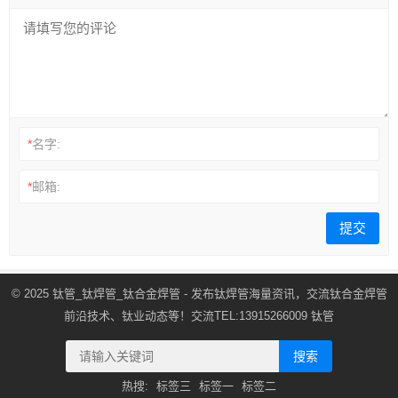
*
名字:
*
邮箱:
© 2025
钛管_钛焊管_钛合金焊管
- 发布钛焊管海量资讯，交流钛合金焊管
前沿技术、钛业动态等！交流TEL:13915266009
钛管
搜索
热搜:
标签三
标签一
标签二