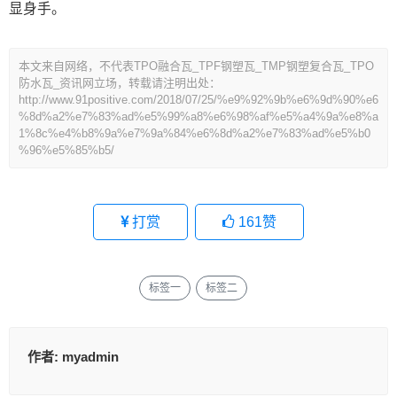
显身手。
本文来自网络，不代表TPO融合瓦_TPF钢塑瓦_TMP钢塑复合瓦_TPO
防水瓦_资讯网立场，转载请注明出处：
http://www.91positive.com/2018/07/25/%e9%92%9b%e6%9d%90%e6
%8d%a2%e7%83%ad%e5%99%a8%e6%98%af%e5%a4%9a%e8%a
1%8c%e4%b8%9a%e7%9a%84%e6%8d%a2%e7%83%ad%e5%b0
%96%e5%85%b5/
打赏
161
赞
标签一
标签二
作者:
myadmin