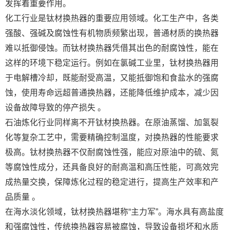
发挥着重要作用。
化工行业是钛材换热器的重要应用领域。化工生产中，各类
强酸、强碱及腐蚀性有机物质频繁出现，普通材质的换热器
难以抵御侵蚀。而钛材换热器凭借其出色的耐腐蚀性，能在
这样的环境下稳定运行。例如在氯碱工业里，钛材换热器用
于电解槽冷却，既能耐受高温，又能抵御饱和食盐水的强腐
蚀，使用寿命远超普通换热器，还能降低维护成本，减少因
设备故障导致的停产损失 。
石油炼化行业同样离不开钛材换热器。在原油蒸馏、加氢裂
化等复杂工艺中，需要精确控制温度，对换热器的性能要求
极高。钛材换热器不仅耐腐蚀性强，能应对原油中的硫、氮
等腐蚀性成分，还具备良好的耐高温和高压性能，可高效完
成热量交换，保障炼化过程的稳定进行，提高生产效率和产
品质量 。
在海水淡化领域，钛材换热器堪称“主力军”。海水具有高盐度
和强腐蚀性，传统换热器容易被腐蚀，导致设备损坏和水质