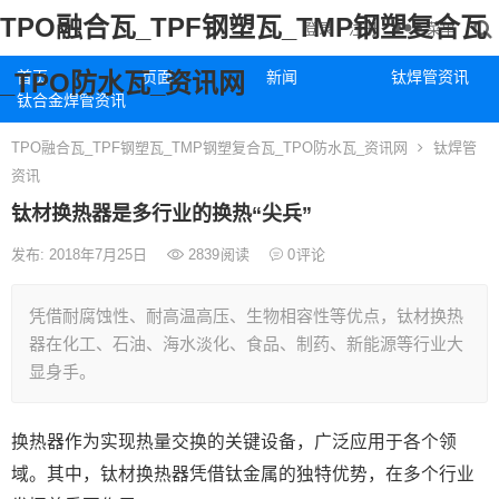
TPO融合瓦_TPF钢塑瓦_TMP钢塑复合瓦
菜单
登录
注册
_TPO防水瓦_资讯网
首页
页面
新闻
钛焊管资讯
钛合金焊管资讯
TPO融合瓦_TPF钢塑瓦_TMP钢塑复合瓦_TPO防水瓦_资讯网
钛焊管
资讯
钛材换热器是多行业的换热“尖兵”
发布: 2018年7月25日
2839
阅读
0
评论
凭借耐腐蚀性、耐高温高压、生物相容性等优点，钛材换热
器在化工、石油、海水淡化、食品、制药、新能源等行业大
显身手。
换热器作为实现热量交换的关键设备，广泛应用于各个领
域。其中，钛材换热器凭借钛金属的独特优势，在多个行业